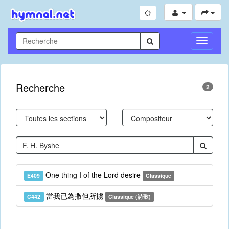
Toggle
Navigati
Recherche
2
One thing I of the Lord desire
E409
Classique
當我已為撒但所擄
C442
Classique (詩歌)