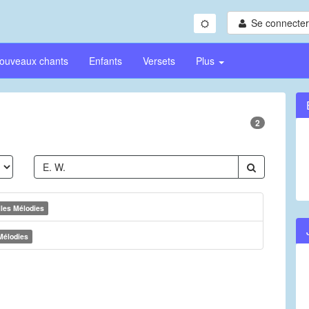
Se connecter/
ouveaux chants
Enfants
Versets
Plus
2
les Mélodies
Mélodies