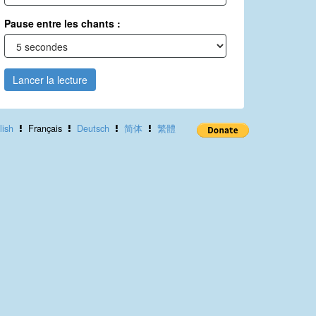
Pause entre les chants :
Lancer la lecture
lish
Français
Deutsch
简体
繁體