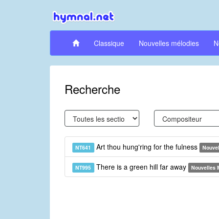
Classique
Nouvelles mélodies
N
Recherche
Art thou hung'ring for the fulness
NT641
Nouvel
There is a green hill far away
NT995
Nouvelles 