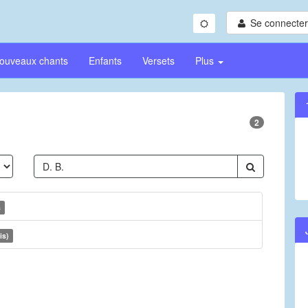
Se connecter/
ouveaux chants
Enfants
Versets
Plus
2
s
is)