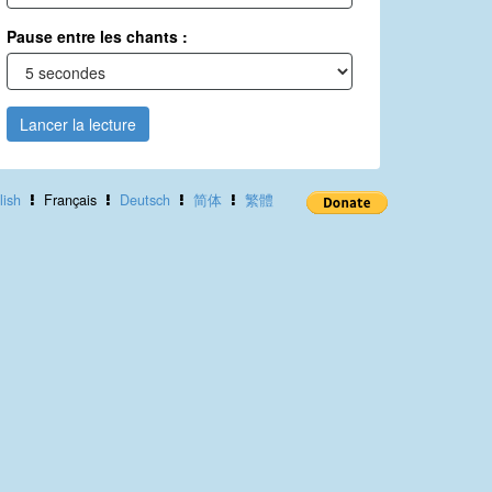
Pause entre les chants :
Lancer la lecture
lish
Français
Deutsch
简体
繁體