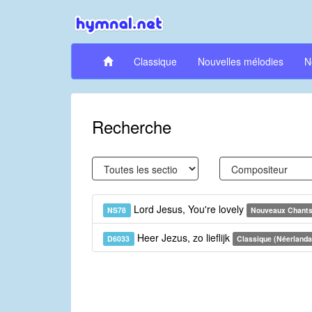
Classique
Nouvelles mélodies
N
Recherche
Lord Jesus, You're lovely
NS78
Nouveaux Chant
Heer Jezus, zo lieflijk
D6033
Classique (Néerlanda