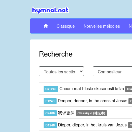
Classique
Nouvelles mélodies
N
Recherche
Chcem mat hlbsie skusenosti kriza
Sk1240
Cla
Deeper, deeper, in the cross of Jesus
E1240
C
我求更深
Cs406
Classique (補充本)
Dieper, dieper, in het kruis van Jezus
D1240
C