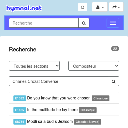
Toggle
Navigati
Recherche
22
Do you know that you were chosen
E1332
Classique
In the multitude he lay there
E1185
Classique
Modli sa a bud s Jezisom
Sk784
Classic (Slovak)