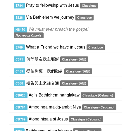
Pray to fellowship with Jesus
E784
Classique
Via Bethlehem we journey
E628
Classique
We must ever preach the gospel
NS470
Nouveaux Chants
What a Friend we have in Jesus
E789
Classique
何等朋友我主耶穌
C571
Classique (詩歌)
從伯利恆 我們動身
C469
Classique (詩歌)
禱告與主來往交通
C568
Classique (詩歌)
Agi's Bethlehem nanglakaw
CB628
Classique (Cebuano)
Ampo nga makig-ambit N'ya
CB784
Classique (Cebuano)
Atong higala si Jesus
CB789
Classique (Cebuano)
Bethlehem, ating lakaran