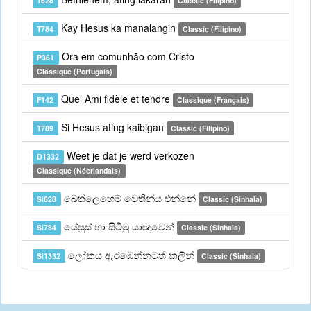
T628
Classic (Filipino)
Kay Hesus ka manalangin
T784
Classic (Filipino)
Ora em comunhão com Cristo
P361
Classique (Portugais)
Quel Ami fidèle et tendre
F142
Classique (Français)
Si Hesus ating kaibigan
T789
Classic (Filipino)
Weet je dat je werd verkozen
D1332
Classique (Néerlandais)
බෙත්ලෙහෙම් වෙතින්ය එන්නේ
Si628
Classic (Sinhala)
යේසුස් හා සිටිමු යාඥාවෙන්
Si784
Classic (Sinhala)
ලෝකය ඇරඹෙන්නටත් කලින්
Si1332
Classic (Sinhala)