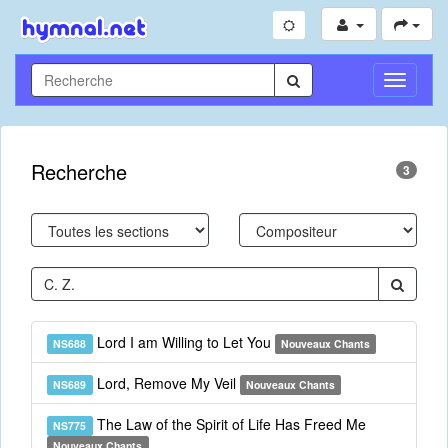
Toggle
Navigati
Recherche
3
Lord I am Willing to Let You
NS688
Nouveaux Chants
Lord, Remove My Veil
NS689
Nouveaux Chants
The Law of the Spirit of Life Has Freed Me
NS775
Nouveaux Chants