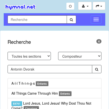
Toggle
Navigati
Recherche
4
A-l-l T-h-i-n-g-s
Enfants
All Things Came Through Him
Enfants
Lord Jesus, Lord Jesus! Why Dost Thou Not
E8761
Come?
Classique