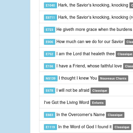
Hark, the Savior's knocking, knocking
E1040
C
Hark, the Savior's knocking, knocking (
E8711
He giveth more grace when the burdens
E723
How much can we do for our Savior
E906
Cla
I am the Lord that healeth thee
E752
Classique
I have a Friend, whose faithful love
E156
Clas
I thought I knew You
NS139
Nouveaux Chants
I will not be afraid
E678
Classique
I've Got the Living Word
Enfants
In the Overcomer's Name
E883
Classique
In the Word of God I found it
E1119
Classique