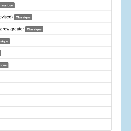
lassique
revised)
Classique
 grow greater
Classique
ssique
sique