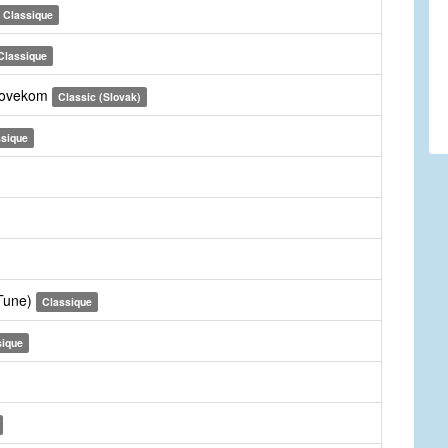
Classique
Classique
clovekom
Classic (Slovak)
ssique
 Tune)
Classique
sique