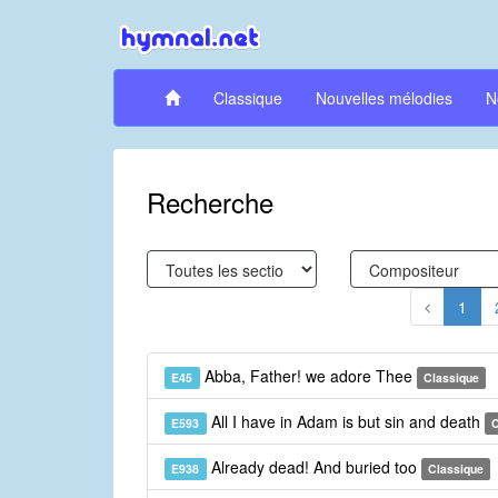
Classique
Nouvelles mélodies
N
Recherche
1
Abba, Father! we adore Thee
E45
Classique
All I have in Adam is but sin and death
E593
C
Already dead! And buried too
E938
Classique