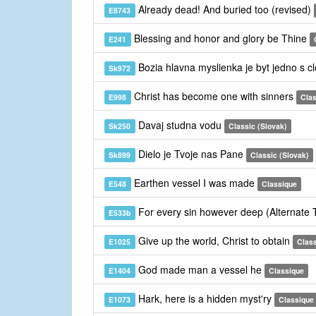
Already dead! And buried too (revised)
E8743
Blessing and honor and glory be Thine
E241
Bozia hlavna myslienka je byt jedno s 
Sk972
Christ has become one with sinners
E998
Cla
Davaj studna vodu
Sk250
Classic (Slovak)
Dielo je Tvoje nas Pane
Sk899
Classic (Slovak)
Earthen vessel I was made
E548
Classique
For every sin however deep (Alternate
E533b
Give up the world, Christ to obtain
E1025
Clas
God made man a vessel he
E1404
Classique
Hark, here is a hidden myst'ry
E1073
Classique