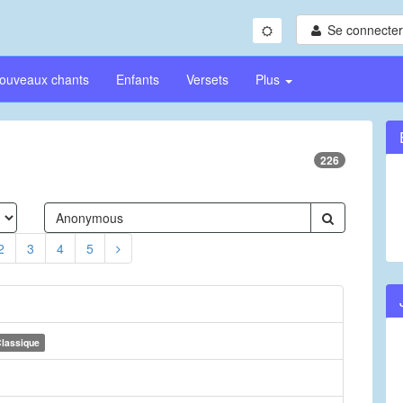
Se connecter/
ouveaux chants
Enfants
Versets
Plus
226
2
3
4
5
lassique