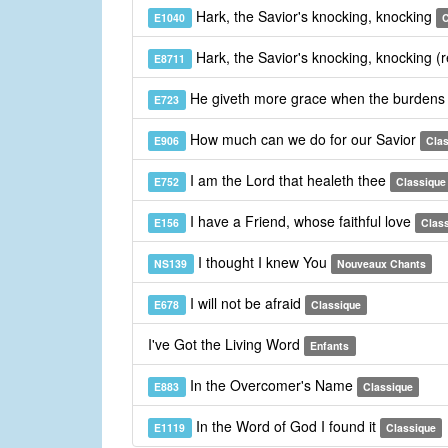
Hark, the Savior's knocking, knocking
E1040
C
Hark, the Savior's knocking, knocking (
E8711
He giveth more grace when the burdens
E723
How much can we do for our Savior
E906
Cla
I am the Lord that healeth thee
E752
Classique
I have a Friend, whose faithful love
E156
Clas
I thought I knew You
NS139
Nouveaux Chants
I will not be afraid
E678
Classique
I've Got the Living Word
Enfants
In the Overcomer's Name
E883
Classique
In the Word of God I found it
E1119
Classique