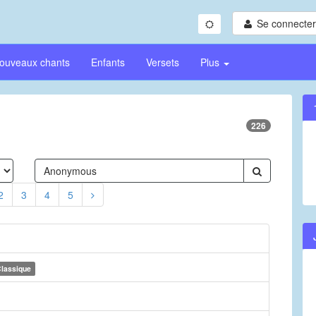
Se connecter/
ouveaux chants
Enfants
Versets
Plus
226
2
3
4
5
lassique