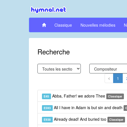
Classique
Nouvelles mélodies
N
Recherche
1
Abba, Father! we adore Thee
E45
Classique
All I have in Adam is but sin and death
E593
C
Already dead! And buried too
E938
Classique