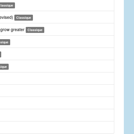
lassique
revised)
Classique
 grow greater
Classique
ssique
sique