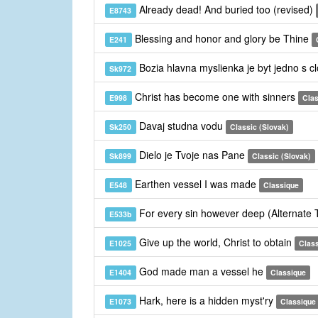
Already dead! And buried too (revised)
E8743
Blessing and honor and glory be Thine
E241
Bozia hlavna myslienka je byt jedno s 
Sk972
Christ has become one with sinners
E998
Cla
Davaj studna vodu
Sk250
Classic (Slovak)
Dielo je Tvoje nas Pane
Sk899
Classic (Slovak)
Earthen vessel I was made
E548
Classique
For every sin however deep (Alternate
E533b
Give up the world, Christ to obtain
E1025
Clas
God made man a vessel he
E1404
Classique
Hark, here is a hidden myst'ry
E1073
Classique