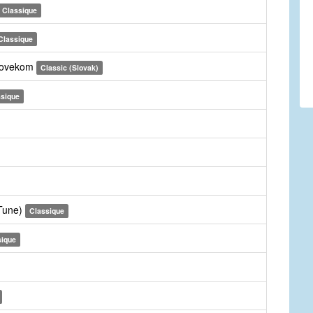
Classique
Classique
clovekom
Classic (Slovak)
ssique
 Tune)
Classique
sique