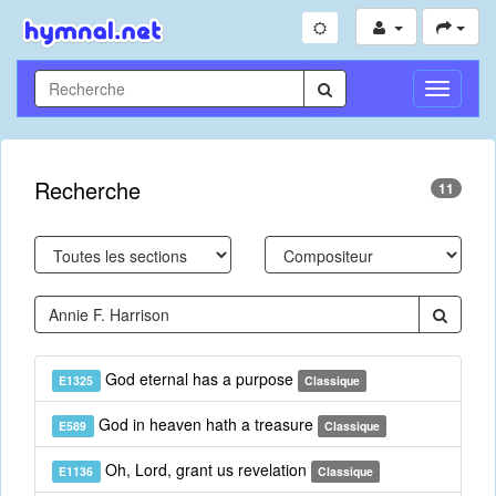
Toggle
Navigati
Recherche
11
God eternal has a purpose
E1325
Classique
God in heaven hath a treasure
E589
Classique
Oh, Lord, grant us revelation
E1136
Classique