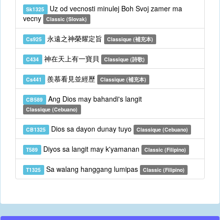
Uz od vecnosti minulej Boh Svoj zamer ma
Sk1325
vecny
Classic (Slovak)
永遠之神榮耀定旨
Cs925
Classique (補充本)
神在天上有一寶貝
C434
Classique (詩歌)
羨慕看見並經歷
Cs441
Classique (補充本)
Ang Dios may bahandi's langit
CB589
Classique (Cebuano)
Dios sa dayon dunay tuyo
CB1325
Classique (Cebuano)
Diyos sa langit may k'yamanan
T589
Classic (Filipino)
Sa walang hanggang lumipas
T1325
Classic (Filipino)