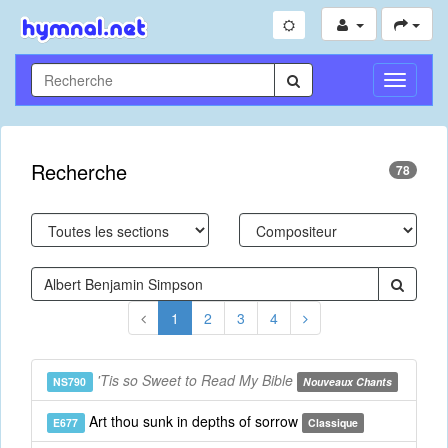
Toggle
Navigati
Recherche
78
1
2
3
4
'Tis so Sweet to Read My Bible
NS790
Nouveaux Chants
Art thou sunk in depths of sorrow
E677
Classique