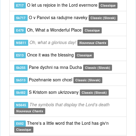
O let us rejoice in the Lord evermore
E717
Classique
O v Panovi sa radujme naveky
Sk717
Classic (Slovak)
Oh, What a Wonderful Place
E479
Classique
Oh, what a glorious day!
NS811
Nouveaux Chants
Once it was the blessing
E513
Classique
Pane dychni na mna Ducha
Sk255
Classic (Slovak)
Pozehnanie som chcel
Sk513
Classic (Slovak)
S Kristom som ukrizovany
Sk482
Classic (Slovak)
The symbols that display the Lord’s death
NS645
Nouveaux Chants
There's a little word that the Lord has giv'n
E692
Classique