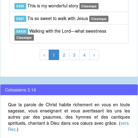
This is my wonderful story
E498
Classique
Tis so sweet to walk with Jesus
E587
Classique
Walking with the Lord—what sweetness
E8428
Classique
1
2
3
4
Colossiens 3.16
Que la parole de Christ habite richement en vous en toute
sagesse, vous enseignant et vous avertissant les uns les
autres par des psaumes, des hymnes et des cantiques
spirituels, chantant à Dieu dans vos cœurs avec grâce. (
vers.
Rec.
)