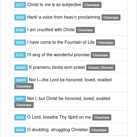
Christ to me is so subjective
E537
Classique
Hark! a voice from heav'n proclaiming
E690
Classique
I am crucified with Christ
E482
Classique
I have come to the Fountain of Life
E523
Classique
I'll sing of the wonderful promise
E721
Classique
K pramenu zivota som prisiel
Sk523
Classic (Slovak)
Not I—the Lord be honored, loved, exalted
E8433
Classique
Not I, but Christ be honored, loved, exalted
E591
Classique
O Lord, breathe Thy Spirit on me
E255
Classique
O doubting, struggling Christian
E650
Classique