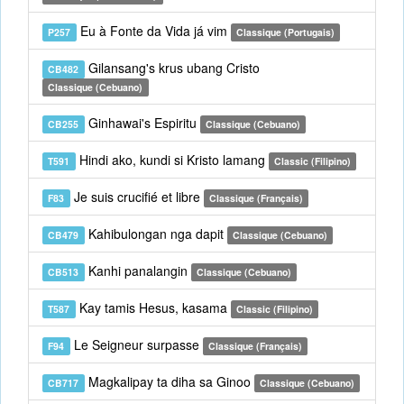
Eu à Fonte da Vida já vim
P257
Classique (Portugais)
Gilansang's krus ubang Cristo
CB482
Classique (Cebuano)
Ginhawai's Espiritu
CB255
Classique (Cebuano)
Hindi ako, kundi si Kristo lamang
T591
Classic (Filipino)
Je suis crucifié et libre
F83
Classique (Français)
Kahibulongan nga dapit
CB479
Classique (Cebuano)
Kanhi panalangin
CB513
Classique (Cebuano)
Kay tamis Hesus, kasama
T587
Classic (Filipino)
Le Seigneur surpasse
F94
Classique (Français)
Magkalipay ta diha sa Ginoo
CB717
Classique (Cebuano)