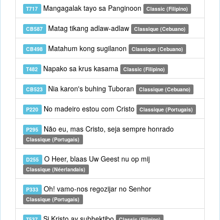
Mangagalak tayo sa Panginoon
T717
Classic (Filipino)
Matag tikang adlaw-adlaw
CB587
Classique (Cebuano)
Matahum kong sugilanon
CB498
Classique (Cebuano)
Napako sa krus kasama
T482
Classic (Filipino)
Nia karon's buhing Tuboran
CB523
Classique (Cebuano)
No madeiro estou com Cristo
P220
Classique (Portugais)
Não eu, mas Cristo, seja sempre honrado
P295
Classique (Portugais)
O Heer, blaas Uw Geest nu op mij
D255
Classique (Néerlandais)
Oh! vamo-nos regozijar no Senhor
P333
Classique (Portugais)
Si Kristo ay subhektibo
T537
Classic (Filipino)