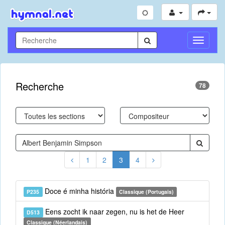
Toggle
Navigati
Recherche
78
1
2
3
4
Doce é minha história
P235
Classique (Portugais)
Eens zocht ik naar zegen, nu is het de Heer
D513
Classique (Néerlandais)