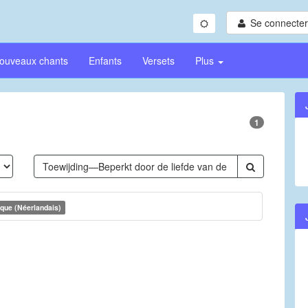
Se connecter/
ouveaux chants
Enfants
Versets
Plus
1
que (Néerlandais)