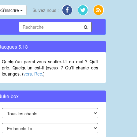
S’inscrire
Suivez-nous :
Jacques 5.13
Quelqu’un parmi vous souffre-t-il du mal ? Qu’il
prie. Quelqu’un est-il joyeux ? Qu’il chante des
louanges. (
vers. Rec.
)
Juke-box