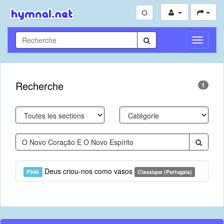
Toggle
Navigati
Recherche
1
Deus criou-nos como vasos
P346
Classique (Portugais)