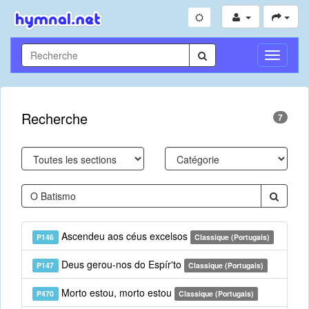
Toggle
Navigati
Recherche
7
Ascendeu aos céus excelsos
P146
Classique (Portugais)
Deus gerou-nos do Espír'to
P147
Classique (Portugais)
Morto estou, morto estou
P470
Classique (Portugais)