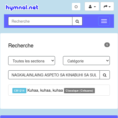
Toggle
Navigati
Recherche
1
Kuhaa, kuhaa, kuhaa
CB1214
Classique (Cebuano)