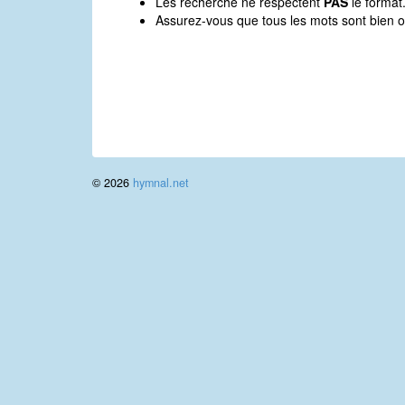
Les recherche ne respectent
PAS
le format
Assurez-vous que tous les mots sont bien o
© 2026
hymnal.net