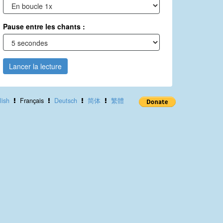
Pause entre les chants :
Lancer la lecture
lish
Français
Deutsch
简体
繁體