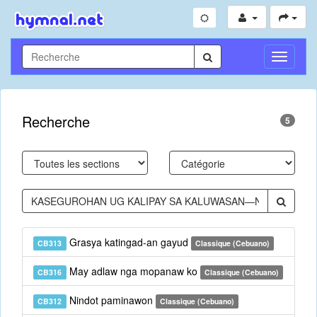
Toggle
Navigati
Recherche
5
Grasya katingad-an gayud
CB313
Classique (Cebuano)
May adlaw nga mopanaw ko
CB316
Classique (Cebuano)
Nindot paminawon
CB312
Classique (Cebuano)