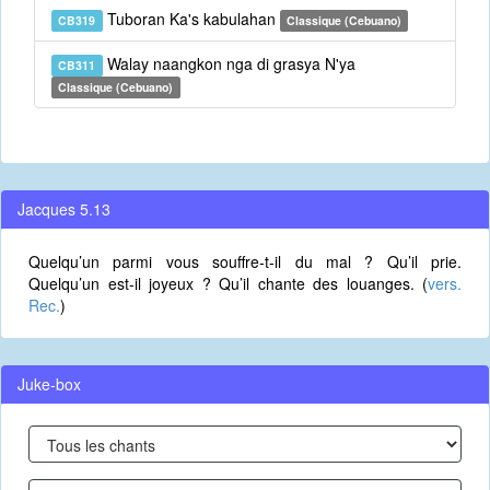
Tuboran Ka's kabulahan
CB319
Classique (Cebuano)
Walay naangkon nga di grasya N'ya
CB311
Classique (Cebuano)
Jacques 5.13
Quelqu’un parmi vous souffre-t-il du mal ? Qu’il prie.
Quelqu’un est-il joyeux ? Qu’il chante des louanges. (
vers.
Rec.
)
Juke-box