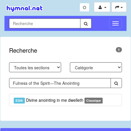
Toggle
Navigati
Recherche
1
Divine anointing in me dwelleth
E266
Classique