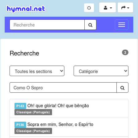
Toggle
Navigati
Recherche
3
Oh! que glória! Oh! que bênção
P143
Classique (Portugais)
Sopra em mim, Senhor, o Espír'to
P136
Classique (Portugais)