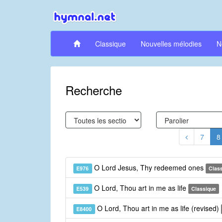
Classique
Nouvelles mélodies
N
Recherche
7
8
O Lord Jesus, Thy redeemed ones
E976
Clas
O Lord, Thou art in me as life
E539
Classique
O Lord, Thou art in me as life (revised)
E8400