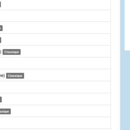
e
g)
Classique
une)
Classique
ssique