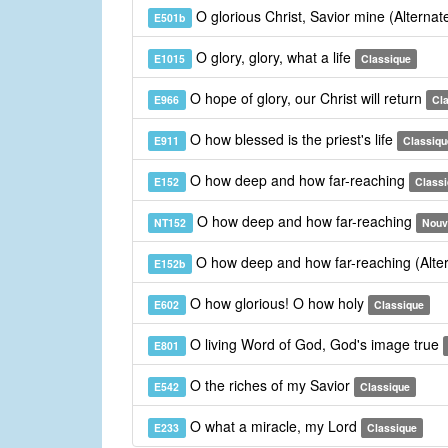
O glorious Christ, Savior mine (Alterna
E501b
O glory, glory, what a life
E1015
Classique
O hope of glory, our Christ will return
E966
Cl
O how blessed is the priest's life
E911
Classiqu
O how deep and how far-reaching
E152
Class
O how deep and how far-reaching
NT152
Nouv
O how deep and how far-reaching (Alte
E152b
O how glorious! O how holy
E602
Classique
O living Word of God, God's image true
E801
O the riches of my Savior
E542
Classique
O what a miracle, my Lord
E233
Classique