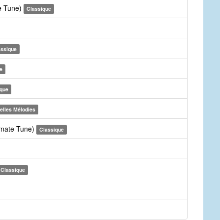
te Tune)
Classique
assique
e
ique
elles Mélodies
rnate Tune)
Classique
Classique