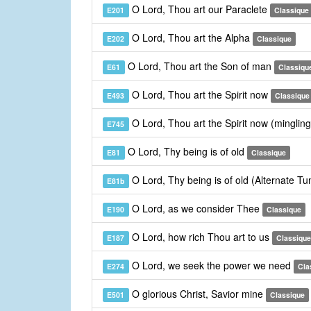
O Lord, Thou art our Paraclete
E201
Classique
O Lord, Thou art the Alpha
E202
Classique
O Lord, Thou art the Son of man
E61
Classiqu
O Lord, Thou art the Spirit now
E493
Classique
O Lord, Thou art the Spirit now (minglin
E745
O Lord, Thy being is of old
E81
Classique
O Lord, Thy being is of old (Alternate T
E81b
O Lord, as we consider Thee
E190
Classique
O Lord, how rich Thou art to us
E187
Classique
O Lord, we seek the power we need
E274
Cla
O glorious Christ, Savior mine
E501
Classique