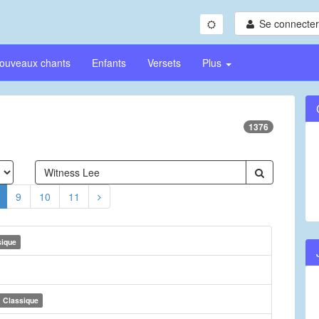
Se connecter/
ouveaux chants
Enfants
Versets
Plus
1376
9
10
11
sique
Classique