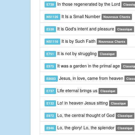
In those regenerated by the Lord
E739
Classiq
It Is a Small Number
NS1126
Nouveaux Chants
It is God's intent and pleasure
E538
Classique
It is by Such Faith
NS1116
Nouveaux Chants
It is not by struggling
E751
Classique
It was a garden in the primal age
E975
Classiq
Jesus, in love, came from heaven
E8683
Class
Life eternal brings us
E737
Classique
Lo! in heaven Jesus sitting
E132
Classique
Lo, the central thought of God
E972
Classique
Lo, the glory! Lo, the splendor
E946
Classique