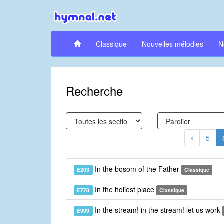
Classique
Nouvelles mélodies
N
Recherche
5
In the bosom of the Father
E203
Classique
In the holiest place
E770
Classique
In the stream! in the stream! let us work
E909