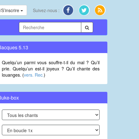
S’inscrire
Suivez-nous :
Jacques 5.13
Quelqu’un parmi vous souffre-t-il du mal ? Qu’il
prie. Quelqu’un est-il joyeux ? Qu’il chante des
louanges. (
vers. Rec.
)
Juke-box