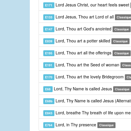
Lord Jesus Christ, our heart feels sweet
E171
Lord Jesus, Thou art Lord of all
E133
Classiqu
Lord, Thou art God's anointed
E147
Classique
Lord, Thou art a potter skilled
E839
Classique
Lord, Thou art all the offerings
E195
Classique
Lord, Thou art the Seed of woman
E191
Class
Lord, Thou art the lovely Bridegroom
E170
Cl
Lord, Thy Name is called Jesus
E68
Classique
Lord, Thy Name is called Jesus (Alterna
E68b
Lord, breathe Thy breath of life upon m
E843
Lord, in Thy presence
E764
Classique