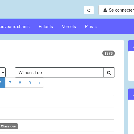
Se connecter/
ouveaux chants
Enfants
Versets
Plus
1376
6
7
8
9
Classique