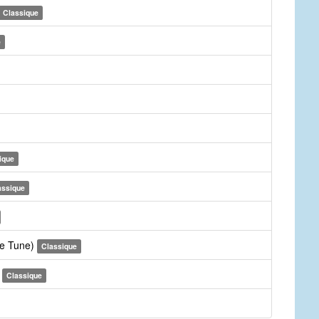
Classique
e
ique
assique
te Tune)
Classique
e
Classique