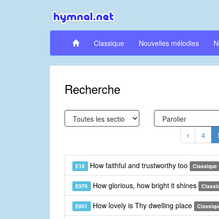
Classique
Nouvelles mélodies
N
Recherche
4
How faithful and trustworthy too
E18
Classique
How glorious, how bright it shines
E979
Classi
How lovely is Thy dwelling place
E851
Classiqu