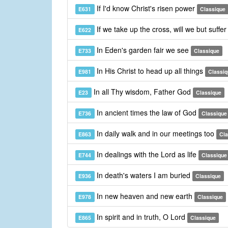
If I'd know Christ's risen power
E631
Classique
If we take up the cross, will we but suffe
E622
In Eden's garden fair we see
E733
Classique
In His Christ to head up all things
E981
Classiq
In all Thy wisdom, Father God
E23
Classique
In ancient times the law of God
E736
Classique
In daily walk and in our meetings too
E863
Cla
In dealings with the Lord as life
E744
Classique
In death's waters I am buried
E936
Classique
In new heaven and new earth
E978
Classique
In spirit and in truth, O Lord
E865
Classique