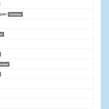
r pain
Classique
ue
ssique