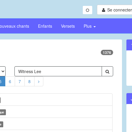
Se connecter/
ouveaux chants
Enfants
Versets
Plus
1376
5
6
7
8
que
e