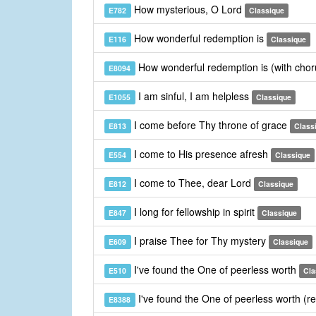
How mysterious, O Lord
E782
Classique
How wonderful redemption is
E116
Classique
How wonderful redemption is (with cho
E8094
I am sinful, I am helpless
E1055
Classique
I come before Thy throne of grace
E813
Class
I come to His presence afresh
E554
Classique
I come to Thee, dear Lord
E812
Classique
I long for fellowship in spirit
E847
Classique
I praise Thee for Thy mystery
E609
Classique
I've found the One of peerless worth
E510
Cla
I've found the One of peerless worth (r
E8388