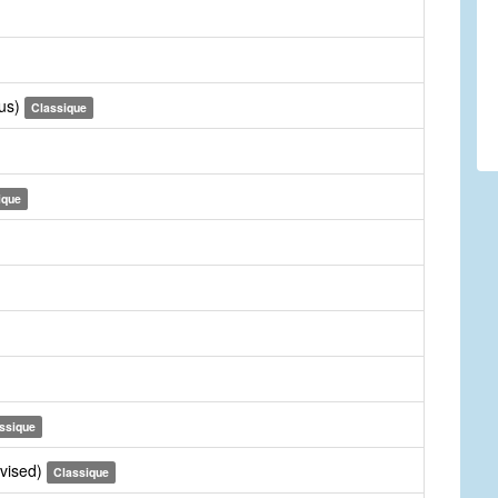
rus)
Classique
ique
ssique
evised)
Classique