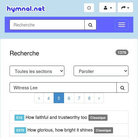
Toggle
Navigati
Recherche
1376
4
5
6
7
8
How faithful and trustworthy too
E18
Classique
How glorious, how bright it shines
E979
Classique