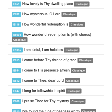
How lovely is Thy dwelling place
E851
Classique
How mysterious, O Lord
E782
Classique
How wonderful redemption is
E116
Classique
How wonderful redemption is (with chorus)
E8094
Classique
I am sinful, I am helpless
E1055
Classique
I come before Thy throne of grace
E813
Classique
I come to His presence afresh
E554
Classique
I come to Thee, dear Lord
E812
Classique
I long for fellowship in spirit
E847
Classique
I praise Thee for Thy mystery
E609
Classique
I've found the One of peerless worth
E510
Classique