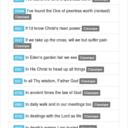
I've found the One of peerless worth (revised)
E8388
Classique
If I'd know Christ's risen power
E631
Classique
If we take up the cross, will we but suffer pain
E622
Classique
In Eden's garden fair we see
E733
Classique
In His Christ to head up all things
E981
Classique
In all Thy wisdom, Father God
E23
Classique
In ancient times the law of God
E736
Classique
In daily walk and in our meetings too
E863
Classique
In dealings with the Lord as life
E744
Classique
In death's waters I am buried
E936
Classique