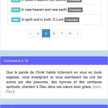
In new heaven and new earth
E978
Classique
In spirit and in truth, O Lord
E865
Classique
4
5
6
7
8
Colossiens 3.16
Que la parole de Christ habite richement en vous en toute
sagesse, vous enseignant et vous avertissant les uns les
autres par des psaumes, des hymnes et des cantiques
spirituels, chantant à Dieu dans vos cœurs avec grâce. (
vers.
Rec.
)