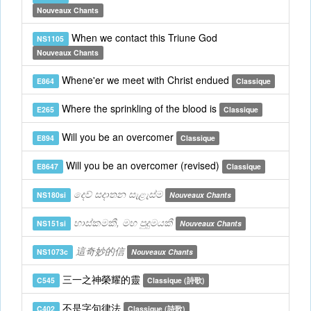
Nouveaux Chants
When we contact this Triune God
NS1105
Nouveaux Chants
Whene'er we meet with Christ endued
E864
Classique
Where the sprinkling of the blood is
E265
Classique
Will you be an overcomer
E894
Classique
Will you be an overcomer (revised)
E8647
Classique
දෙව් සදාතන සැළැස්ම
NS180si
Nouveaux Chants
හාස්කමකී, මහ පුදුමයකී
NS151si
Nouveaux Chants
這奇妙的信
NS1073c
Nouveaux Chants
三一之神榮耀的靈
C545
Classique (詩歌)
不是字句律法
C402
Classique (詩歌)