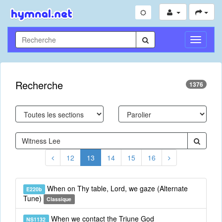
Toggle
Navigati
Recherche
1376
12
13
14
15
16
When on Thy table, Lord, we gaze (Alternate
E220b
Tune)
Classique
When we contact the Triune God
NS1132