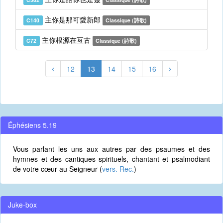
主你是那可愛新郎
C140
Classique (詩歌)
主你根源在亙古
C72
Classique (詩歌)
12
13
14
15
16
Éphésiens 5.19
Vous parlant les uns aux autres par des psaumes et des
hymnes et des cantiques spirituels, chantant et psalmodiant
de votre cœur au Seigneur (
vers. Rec.
)
Juke-box