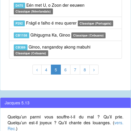
Eén met U, o Zoon der eeuwen
D475
Classique (Néerlandais)
Frágil e falho é meu querer
P292
Classique (Portugais)
Gihigugma Ka, Ginoo
CB1158
Classique (Cebuano)
Ginoo, nangandoy akong mabuhi
CB389
Classique (Cebuano)
4
5
6
7
8
Jacques 5.13
Quelqu’un parmi vous souffre-t-il du mal ? Qu’il prie.
Quelqu’un est-il joyeux ? Qu’il chante des louanges. (
vers.
Rec.
)