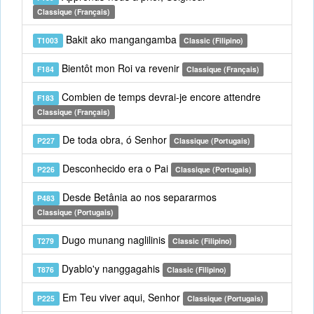
Classique (Français)
Bakit ako mangangamba
T1003
Classic (Filipino)
Bientôt mon Roi va revenir
F184
Classique (Français)
Combien de temps devrai-je encore attendre
F183
Classique (Français)
De toda obra, ó Senhor
P227
Classique (Portugais)
Desconhecido era o Pai
P226
Classique (Portugais)
Desde Betânia ao nos separarmos
P483
Classique (Portugais)
Dugo munang naglilinis
T279
Classic (Filipino)
Dyablo'y nanggagahis
T876
Classic (Filipino)
Em Teu viver aqui, Senhor
P225
Classique (Portugais)