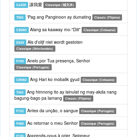
讓我愛
Cs428
Classique (補充本)
'Pag ang Panginoon ay dumating
T965
Classic (Filipino)
Alang sa kaaway mo-"Dili"
CB880
Classique (Cebuano)
Als d'olijf niet wordt gestoten
D626
Classique (Néerlandais)
Anelo por Tua presença, Senhor
P190
Classique (Portugais)
Ang Hari ko mobalik gyud
CB960
Classique (Cebuano)
Ang himnong ito ay isinulat ng may-akda nang
T405
bagung-bago pa lamang
Classic (Filipino)
Antes da unção, o sangue
P152
Classique (Portugais)
Ao retornar o meu Senhor
P486
Classique (Portugais)
Apprends-nous à prier, Seigneur
F139