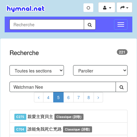
Toggle
Navigati
Recherche
221
4
5
6
7
8
親愛主寶貝主
C275
Classique (詩歌)
誰能免我死亡兇路
C704
Classique (詩歌)