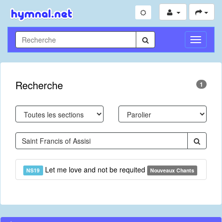
Toggle
Navigati
Recherche
1
Let me love and not be requited
NS19
Nouveaux Chants