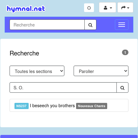
Toggle
Navigati
Recherche
1
I beseech you brothers
NS237
Nouveaux Chants