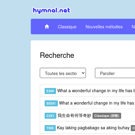
Classique
Nouvelles mélodies
N
Recherche
What a wonderful change in my life has
E309
What a wonderful change in my life has
E8241
我生命有何等奇妙
C241
Classique (詩歌)
Kay laking pagbabago sa aking buhay
T309
C