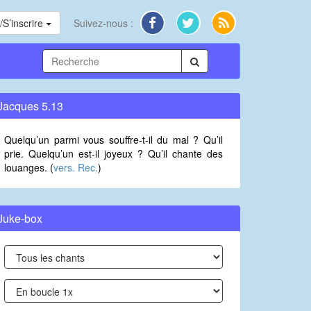
S’inscrire
Suivez-nous :
Jacques 5.13
Quelqu’un parmi vous souffre-t-il du mal ? Qu’il
prie. Quelqu’un est-il joyeux ? Qu’il chante des
louanges. (
vers. Rec.
)
Juke-box