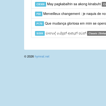
May pagkabalhin sa akong kinabuhi
CB309
Cl
Merveilleux changement : je naquis de 
F59
Que mudança gloriosa em mim se oper
P170
මාහදේ යේසුන් ආතැන් පටන්
Si309
Classic (Sinha
© 2026
hymnal.net