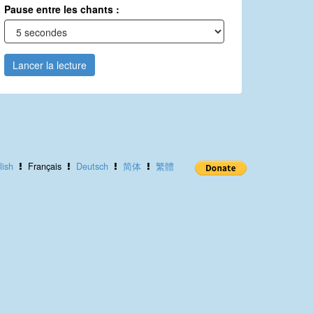
Pause entre les chants :
Lancer la lecture
lish
Français
Deutsch
简体
繁體