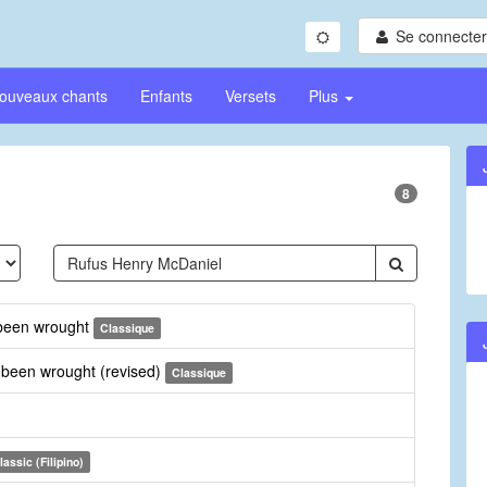
Se connecter/
ouveaux chants
Enfants
Versets
Plus
8
 been wrought
Classique
 been wrought (revised)
Classique
lassic (Filipino)