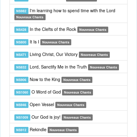
I'm learning how to spend time with the Lord
NS982
Nouveaux Chants
In the Clefts of the Rock
NS428
Nouveaux Chants
It Is I
NS800
Nouveaux Chants
Living Christ, Our Victory
NS471
Nouveaux Chants
Lord, Sanctify Me in the Truth
NS832
Nouveaux Chants
Now to the King
NS906
Nouveaux Chants
O Word of God
NS1060
Nouveaux Chants
Open Vessel
NS946
Nouveaux Chants
Our God is joy!
NS1009
Nouveaux Chants
Rekindle
NS912
Nouveaux Chants