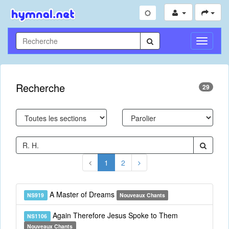
Toggle
Navigati
Recherche
29
1
2
A Master of Dreams
NS919
Nouveaux Chants
Again Therefore Jesus Spoke to Them
NS1106
Nouveaux Chants