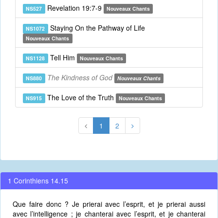
Revelation 19:7-9
NS527
Nouveaux Chants
Staying On the Pathway of Life
NS1072
Nouveaux Chants
Tell Him
NS1128
Nouveaux Chants
The Kindness of God
NS880
Nouveaux Chants
The Love of the Truth
NS915
Nouveaux Chants
1
2
1 Corinthiens 14.15
Que faire donc ? Je prierai avec l’esprit, et je prierai aussi
avec l’intelligence ; je chanterai avec l’esprit, et je chanterai