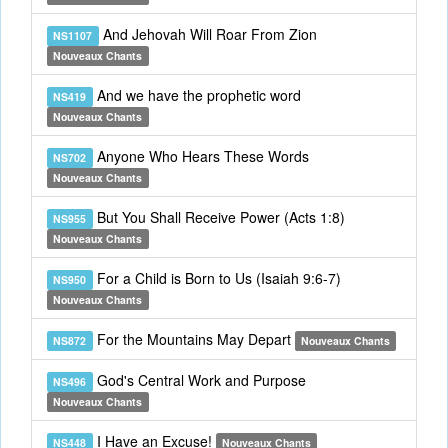
And Jehovah Will Roar From Zion
NS1107
Nouveaux Chants
And we have the prophetic word
NS419
Nouveaux Chants
Anyone Who Hears These Words
NS702
Nouveaux Chants
But You Shall Receive Power (Acts 1:8)
NS955
Nouveaux Chants
For a Child is Born to Us (Isaiah 9:6-7)
NS950
Nouveaux Chants
For the Mountains May Depart
NS872
Nouveaux Chants
God's Central Work and Purpose
NS496
Nouveaux Chants
I Have an Excuse!
NS448
Nouveaux Chants