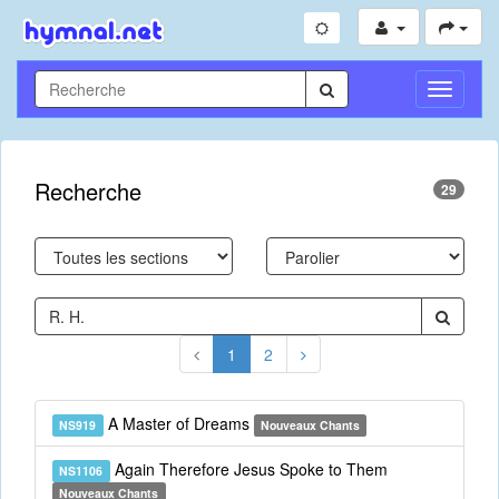
Toggle
Navigati
Recherche
29
1
2
A Master of Dreams
NS919
Nouveaux Chants
Again Therefore Jesus Spoke to Them
NS1106
Nouveaux Chants