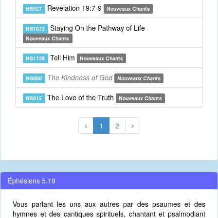
Revelation 19:7-9
NS527
Nouveaux Chants
Staying On the Pathway of Life
NS1072
Nouveaux Chants
Tell Him
NS1128
Nouveaux Chants
The Kindness of God
NS880
Nouveaux Chants
The Love of the Truth
NS915
Nouveaux Chants
1
2
Éphésiens 5.19
Vous parlant les uns aux autres par des psaumes et des
hymnes et des cantiques spirituels, chantant et psalmodiant