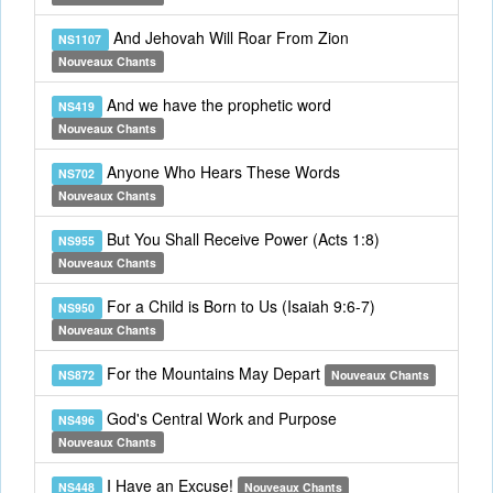
And Jehovah Will Roar From Zion
NS1107
Nouveaux Chants
And we have the prophetic word
NS419
Nouveaux Chants
Anyone Who Hears These Words
NS702
Nouveaux Chants
But You Shall Receive Power (Acts 1:8)
NS955
Nouveaux Chants
For a Child is Born to Us (Isaiah 9:6-7)
NS950
Nouveaux Chants
For the Mountains May Depart
NS872
Nouveaux Chants
God's Central Work and Purpose
NS496
Nouveaux Chants
I Have an Excuse!
NS448
Nouveaux Chants