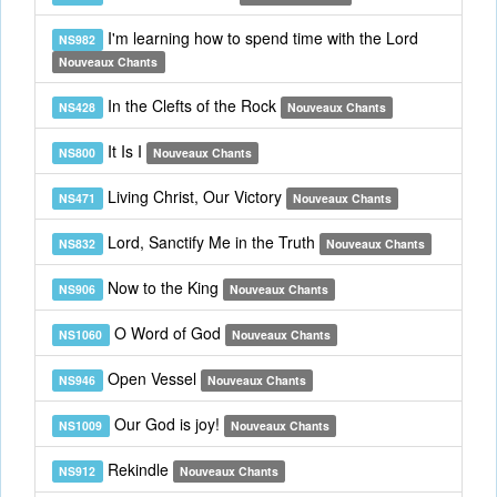
I'm learning how to spend time with the Lord
NS982
Nouveaux Chants
In the Clefts of the Rock
NS428
Nouveaux Chants
It Is I
NS800
Nouveaux Chants
Living Christ, Our Victory
NS471
Nouveaux Chants
Lord, Sanctify Me in the Truth
NS832
Nouveaux Chants
Now to the King
NS906
Nouveaux Chants
O Word of God
NS1060
Nouveaux Chants
Open Vessel
NS946
Nouveaux Chants
Our God is joy!
NS1009
Nouveaux Chants
Rekindle
NS912
Nouveaux Chants