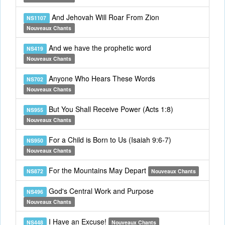
And Jehovah Will Roar From Zion
NS1107
Nouveaux Chants
And we have the prophetic word
NS419
Nouveaux Chants
Anyone Who Hears These Words
NS702
Nouveaux Chants
But You Shall Receive Power (Acts 1:8)
NS955
Nouveaux Chants
For a Child is Born to Us (Isaiah 9:6-7)
NS950
Nouveaux Chants
For the Mountains May Depart
NS872
Nouveaux Chants
God's Central Work and Purpose
NS496
Nouveaux Chants
I Have an Excuse!
NS448
Nouveaux Chants