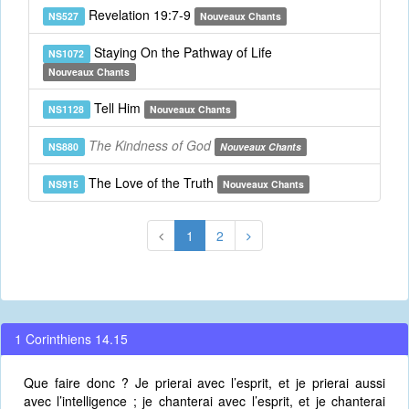
Revelation 19:7-9
NS527
Nouveaux Chants
Staying On the Pathway of Life
NS1072
Nouveaux Chants
Tell Him
NS1128
Nouveaux Chants
The Kindness of God
NS880
Nouveaux Chants
The Love of the Truth
NS915
Nouveaux Chants
1
2
1 Corinthiens 14.15
Que faire donc ? Je prierai avec l’esprit, et je prierai aussi
avec l’intelligence ; je chanterai avec l’esprit, et je chanterai