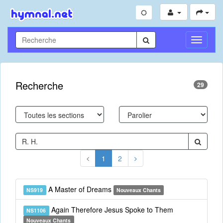
Toggle
Navigati
Recherche
29
1
2
A Master of Dreams
NS919
Nouveaux Chants
Again Therefore Jesus Spoke to Them
NS1106
Nouveaux Chants