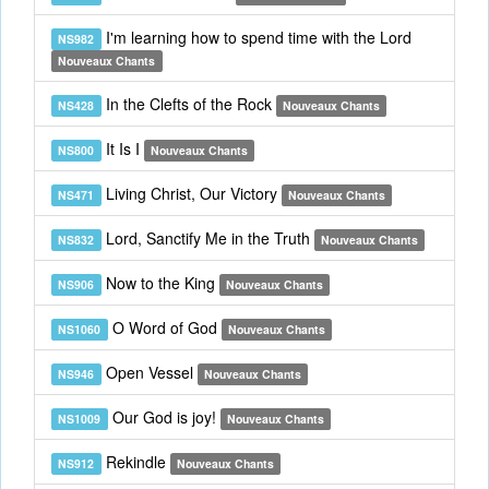
I'm learning how to spend time with the Lord
NS982
Nouveaux Chants
In the Clefts of the Rock
NS428
Nouveaux Chants
It Is I
NS800
Nouveaux Chants
Living Christ, Our Victory
NS471
Nouveaux Chants
Lord, Sanctify Me in the Truth
NS832
Nouveaux Chants
Now to the King
NS906
Nouveaux Chants
O Word of God
NS1060
Nouveaux Chants
Open Vessel
NS946
Nouveaux Chants
Our God is joy!
NS1009
Nouveaux Chants
Rekindle
NS912
Nouveaux Chants