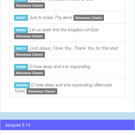
Nouveaux Chants
Just to enjoy Thy word
NS681
Nouveaux Chants
Let us seek first the kingdom of God
NS940
Nouveaux Chants
Lord Jesus, I love You. Thank You for this start
NS674
Nouveaux Chants
O how deep and e'er expanding
NS698
Nouveaux Chants
O how deep and e'er expanding (Alternate
NS698b
Tune)
Nouveaux Chants
Jacques 5.13