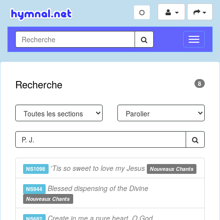
Toggle
Navigati
Recherche
8
'Tis so sweet to love my Jesus
NS1098
Nouveaux Chants
Blessed dispensing of the Divine
NS944
Nouveaux Chants
Create in me a pure heart, O God
NS682