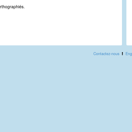
.
rthographiés.
Contactez-nous
Eng