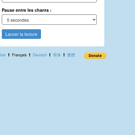
Pause entre les chants :
Lancer la lecture
lish
Français
Deutsch
简体
繁體