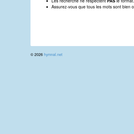
Les recherche ne respectent
PAS
le format
Assurez-vous que tous les mots sont bien o
© 2026
hymnal.net