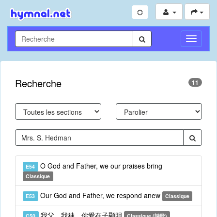
Toggle
Navigati
Recherche
11
O God and Father, we our praises bring
E54
Classique
Our God and Father, we respond anew
E53
Classique
我父、我神，你愛在子顯明
C50
Classique (詩歌)