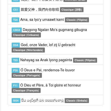
親愛父神，我們向你歌唱
C51
Classique (詩歌)
Ama, sa Iyo'y umaawit kami
T54
Classic (Filipino)
Daygong Ngalan Mo's gugmang gibugna
CB53
Classique (Cebuano)
God, onze Vader, lof zij U gebracht
D54
Classique (Néerlandais)
Nahayag sa Anak Iyong pagsinta
T53
Classic (Filipino)
Ó Deus e Pai, rendemos-Te louvor
P35
Classique (Portugais)
Ô Dieu et Père, à Toi gloire et honneur
F11
Classique (Français)
පිය දෙවිඳුනි ඔබ පසසන්නෙමූ
Si54
Classic (Sinhala)