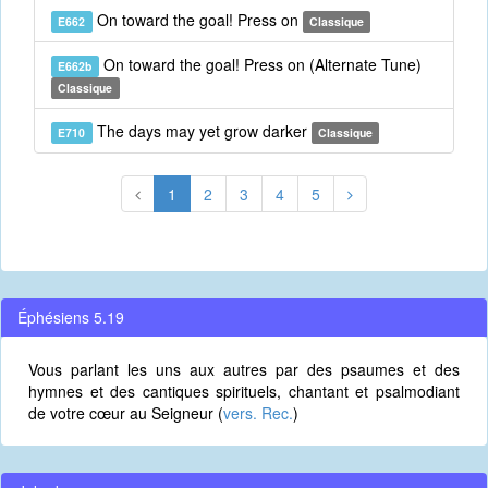
On toward the goal! Press on
E662
Classique
On toward the goal! Press on (Alternate Tune)
E662b
Classique
The days may yet grow darker
E710
Classique
1
2
3
4
5
Éphésiens 5.19
Vous parlant les uns aux autres par des psaumes et des
hymnes et des cantiques spirituels, chantant et psalmodiant
de votre cœur au Seigneur (
vers. Rec.
)