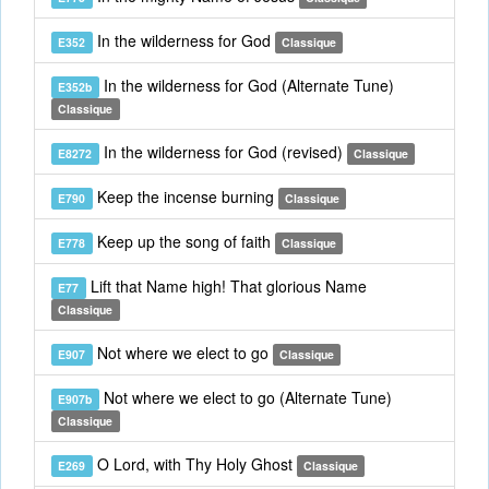
In the wilderness for God
E352
Classique
In the wilderness for God (Alternate Tune)
E352b
Classique
In the wilderness for God (revised)
E8272
Classique
Keep the incense burning
E790
Classique
Keep up the song of faith
E778
Classique
Lift that Name high! That glorious Name
E77
Classique
Not where we elect to go
E907
Classique
Not where we elect to go (Alternate Tune)
E907b
Classique
O Lord, with Thy Holy Ghost
E269
Classique