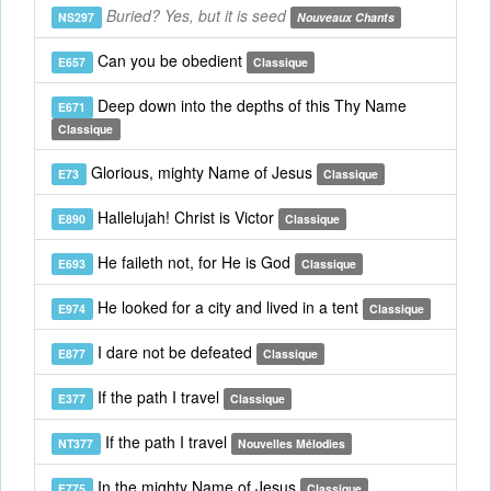
Buried? Yes, but it is seed
NS297
Nouveaux Chants
Can you be obedient
E657
Classique
Deep down into the depths of this Thy Name
E671
Classique
Glorious, mighty Name of Jesus
E73
Classique
Hallelujah! Christ is Victor
E890
Classique
He faileth not, for He is God
E693
Classique
He looked for a city and lived in a tent
E974
Classique
I dare not be defeated
E877
Classique
If the path I travel
E377
Classique
If the path I travel
NT377
Nouvelles Mélodies
In the mighty Name of Jesus
E775
Classique