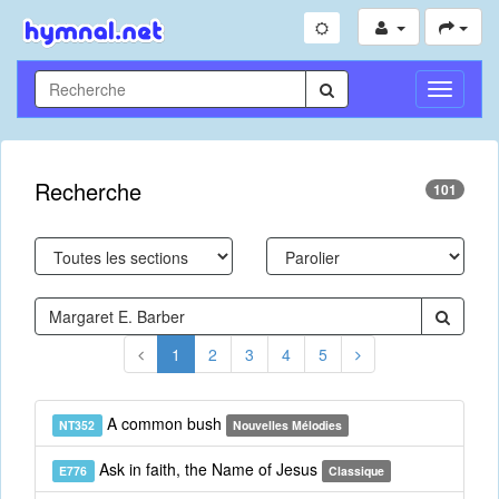
Toggle
Navigati
Recherche
101
1
2
3
4
5
A common bush
NT352
Nouvelles Mélodies
Ask in faith, the Name of Jesus
E776
Classique