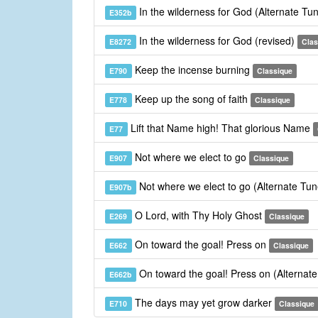
In the wilderness for God (Alternate Tu
E352b
In the wilderness for God (revised)
E8272
Clas
Keep the incense burning
E790
Classique
Keep up the song of faith
E778
Classique
Lift that Name high! That glorious Name
E77
Not where we elect to go
E907
Classique
Not where we elect to go (Alternate Tu
E907b
O Lord, with Thy Holy Ghost
E269
Classique
On toward the goal! Press on
E662
Classique
On toward the goal! Press on (Alternat
E662b
The days may yet grow darker
E710
Classique