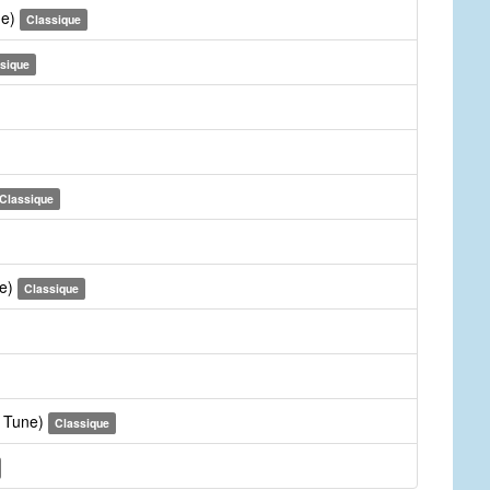
ne)
Classique
sique
Classique
ne)
Classique
e Tune)
Classique