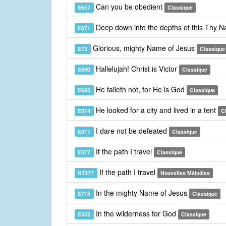
Can you be obedient
E657
Classique
Deep down into the depths of this Thy 
E671
Glorious, mighty Name of Jesus
E73
Classique
Hallelujah! Christ is Victor
E890
Classique
He faileth not, for He is God
E693
Classique
He looked for a city and lived in a tent
E974
C
I dare not be defeated
E877
Classique
If the path I travel
E377
Classique
If the path I travel
NT377
Nouvelles Mélodies
In the mighty Name of Jesus
E775
Classique
In the wilderness for God
E352
Classique