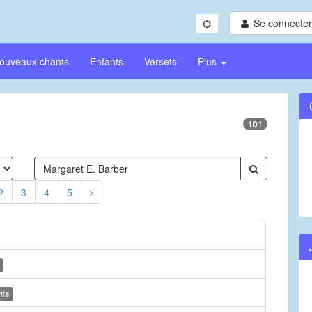
Se connecter/
ouveaux chants
Enfants
Versets
Plus
101
2
3
4
5
nts