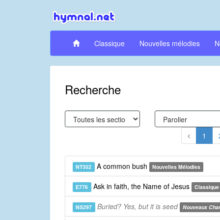
Classique
Nouvelles mélodies
N
Recherche
1
A common bush
NT352
Nouvelles Mélodies
Ask in faith, the Name of Jesus
E776
Classique
Buried? Yes, but it is seed
NS297
Nouveaux Cha