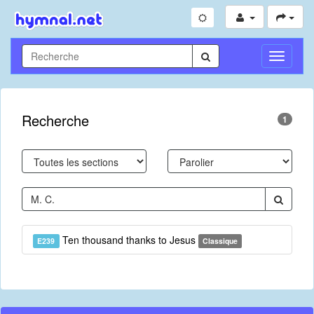
Toggle
Navigati
Recherche
1
Ten thousand thanks to Jesus
E239
Classique