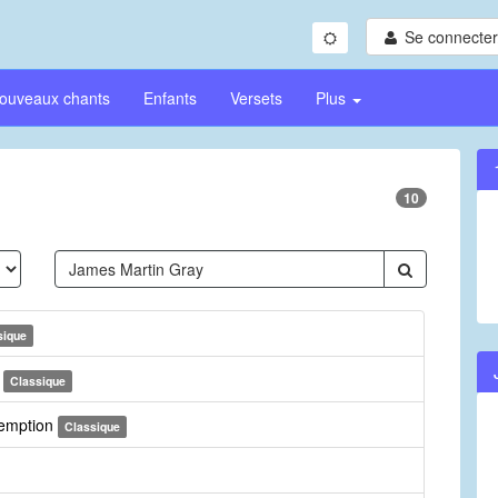
Se connecter/
ouveaux chants
Enfants
Versets
Plus
10
sique
d
Classique
demption
Classique