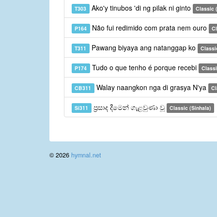
Ako'y tinubos 'di ng pilak ni ginto
T303
Classic (
Não fui redimido com prata nem ouro
P164
Cl
Pawang biyaya ang natanggap ko
T311
Classic
Tudo o que tenho é porque recebi
P174
Classi
Walay naangkon nga di grasya N'ya
CB311
Cl
ප්‍රසාද දීමෙන් ගැළවුණා වූ
Si311
Classic (Sinhala)
© 2026
hymnal.net