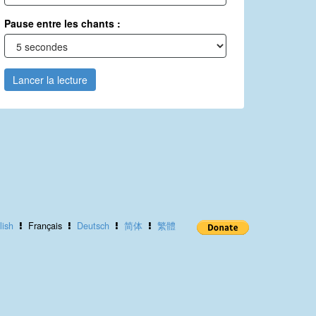
Pause entre les chants :
Lancer la lecture
lish
Français
Deutsch
简体
繁體