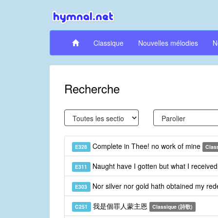
Classique
Nouvelles mélodies
N
Recherche
Complete in Thee! no work of mine
E328
Clas
Naught have I gotten but what I receive
E311
Nor silver nor gold hath obtained my re
E303
我是個罪人蒙主恩
C251
Classique (詩歌)