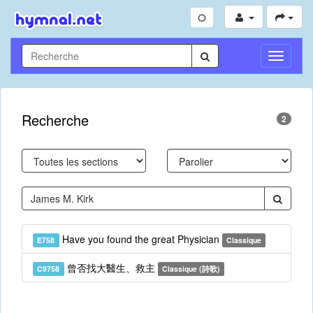
Toggle
Navigati
Recherche
2
Have you found the great Physician
E758
Classique
曾否找大醫生、救主
C9758
Classique (詩歌)