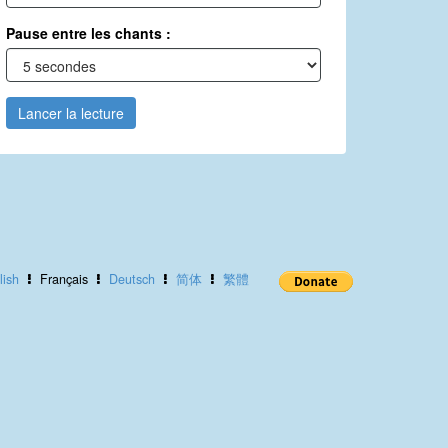
Pause entre les chants :
Lancer la lecture
lish
Français
Deutsch
简体
繁體