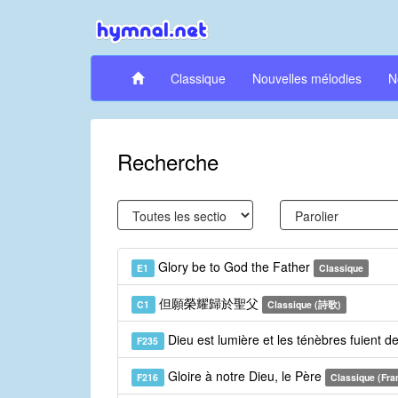
Classique
Nouvelles mélodies
N
Recherche
Glory be to God the Father
E1
Classique
但願榮耀歸於聖父
C1
Classique (詩歌)
Dieu est lumière et les ténèbres fuient d
F235
Gloire à notre Dieu, le Père
F216
Classique (Fra