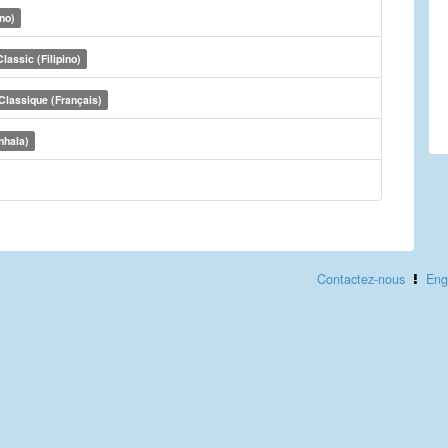
no)
Classic (Filipino)
Classique (Français)
nhala)
Contactez-nous
Eng