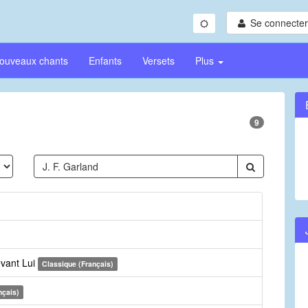
Se connecter/
ouveaux chants
Enfants
Versets
Plus
9
evant Lui
Classique (Français)
nçais)