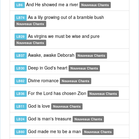
And He showed me a river
LB6
Nouveaux Chants
As a lily growing out of a bramble bush
LB74
Nouveaux Chants
As virgins we must be wise and pure
LB29
Nouveaux Chants
Awake, awake Deborah
LB37
Nouveaux Chants
Deep in God's heart
LB30
Nouveaux Chants
Divine romance
LB82
Nouveaux Chants
For the Lord has chosen Zion
LB36
Nouveaux Chants
God is love
LB11
Nouveaux Chants
God is man's treasure
LB24
Nouveaux Chants
God made me to be a man
LB80
Nouveaux Chants