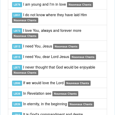
I am young and I'm in love
LB78
Nouveaux Chants
I do not know where they have laid Him
LB51
Nouveaux Chants
I love You, always and forever more
LB73
Nouveaux Chants
I need You, Jesus
LB13
Nouveaux Chants
I need You, dear Lord Jesus
LB15
Nouveaux Chants
I never thought that God would be enjoyable
LB71
Nouveaux Chants
If we would love the Lord
LB86
Nouveaux Chants
In Revelation see
LB28
Nouveaux Chants
In eternity, in the beginning
LB26
Nouveaux Chants
It is God's commandment and desire
LB64