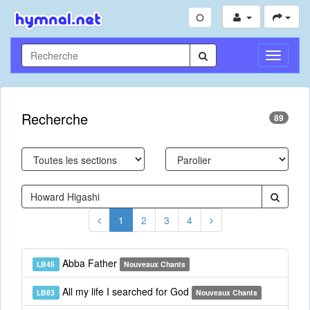
Toggle
Navigati
Recherche
89
1
2
3
4
Abba Father
LB45
Nouveaux Chants
All my life I searched for God
LB83
Nouveaux Chants