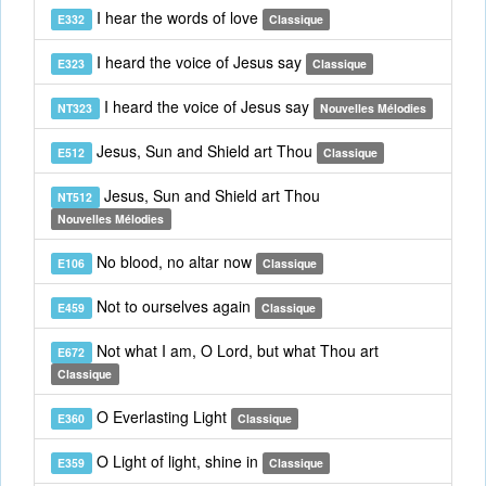
I hear the words of love
E332
Classique
I heard the voice of Jesus say
E323
Classique
I heard the voice of Jesus say
NT323
Nouvelles Mélodies
Jesus, Sun and Shield art Thou
E512
Classique
Jesus, Sun and Shield art Thou
NT512
Nouvelles Mélodies
No blood, no altar now
E106
Classique
Not to ourselves again
E459
Classique
Not what I am, O Lord, but what Thou art
E672
Classique
O Everlasting Light
E360
Classique
O Light of light, shine in
E359
Classique