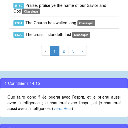
Praise, praise ye the name of our Savior and
E150
God
Classique
The Church has waited long
E961
Classique
The cross it standeth fast
E620
Classique
1
2
3
1 Corinthiens 14.15
Que faire donc ? Je prierai avec l’esprit, et je prierai aussi
avec l’intelligence ; je chanterai avec l’esprit, et je chanterai
aussi avec l’intelligence. (
vers. Rec.
)