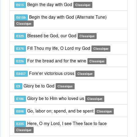
Begin the day with God
E615
Classique
Begin the day with God (Alternate Tune)
E615b
Classique
Blessed be God, our God
E329
Classique
Fill Thou my life, O Lord my God
E376
Classique
For the bread and for the wine
E226
Classique
Fore'er victorious cross
E8457
Classique
Glory be to God
E9
Classique
Glory be to Him who loved us
E186
Classique
Go, labor on; spend, and be spent
E896
Classique
Here, O my Lord, I see Thee face to face
E225
Classique