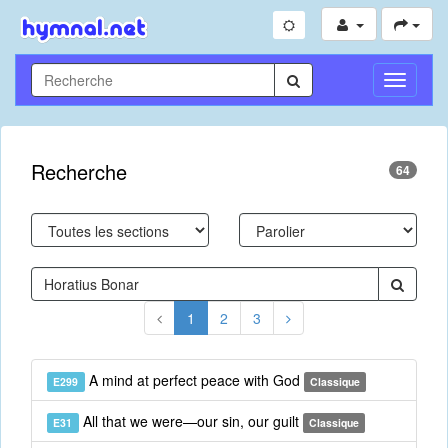
Toggle
Navigati
Recherche
64
1
2
3
A mind at perfect peace with God
E299
Classique
All that we were—our sin, our guilt
E31
Classique