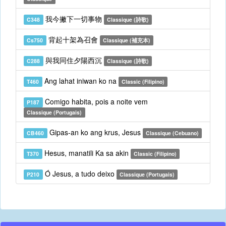
我今撇下一切事物
C348
Classique (詩歌)
背起十架為召會
Cs750
Classique (補充本)
與我同住夕陽西沉
C288
Classique (詩歌)
Ang lahat iniwan ko na
T460
Classic (Filipino)
Comigo habita, pois a noite vem
P187
Classique (Portugais)
Gipas-an ko ang krus, Jesus
CB460
Classique (Cebuano)
Hesus, manatili Ka sa akin
T370
Classic (Filipino)
Ó Jesus, a tudo deixo
P210
Classique (Portugais)