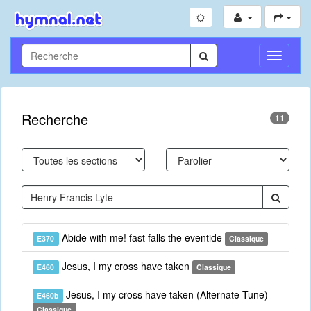
Toggle
Navigati
Recherche
11
Abide with me! fast falls the eventide
E370
Classique
Jesus, I my cross have taken
E460
Classique
Jesus, I my cross have taken (Alternate Tune)
E460b
Classique