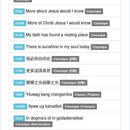
More about Jesus would I know
E382
Classique
More of Christ Jesus I would know
E8296
Classique
My faith has found a resting place
E330
Classique
There is sunshine in my soul today
E343
Classique
我必與你同在
C491
Classique (詩歌)
更多認識基督
C296
Classique (詩歌)
榮耀之光福樂之光
C262
Classique (詩歌)
"Huwag kang mangamba
T686
Classic (Filipino)
Ayaw ug kahadlok
CB686
Classique (Cebuano)
In dogma's of in godsdienstleer
D330
Classique (Néerlandais)