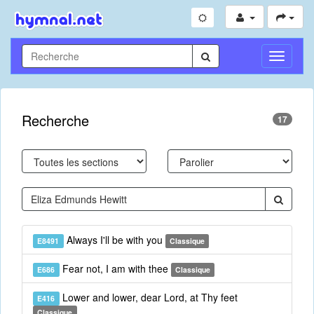
Toggle
Navigati
Recherche
17
Always I'll be with you
E8491
Classique
Fear not, I am with thee
E686
Classique
Lower and lower, dear Lord, at Thy feet
E416
Classique