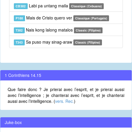
Labi pa untang maila
CB382
Classique (Cebuano)
Mais de Cristo quero ver
P188
Classique (Portugais)
Nais kong lalong matalos
T382
Classic (Filipino)
Sa puso may sinag-araw
T343
Classic (Filipino)
1 Corinthiens 14.15
Que faire donc ? Je prierai avec l’esprit, et je prierai aussi
avec l’intelligence ; je chanterai avec l’esprit, et je chanterai
aussi avec l’intelligence. (
vers. Rec.
)
Juke-box