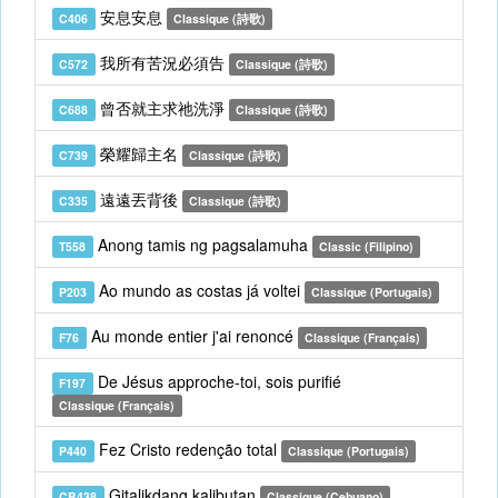
安息安息
C406
Classique (詩歌)
我所有苦況必須告
C572
Classique (詩歌)
曾否就主求祂洗淨
C688
Classique (詩歌)
榮耀歸主名
C739
Classique (詩歌)
遠遠丟背後
C335
Classique (詩歌)
Anong tamis ng pagsalamuha
T558
Classic (Filipino)
Ao mundo as costas já voltei
P203
Classique (Portugais)
Au monde entier j'ai renoncé
F76
Classique (Français)
De Jésus approche-toi, sois purifié
F197
Classique (Français)
Fez Cristo redenção total
P440
Classique (Portugais)
Gitalikdang kalibutan
CB438
Classique (Cebuano)