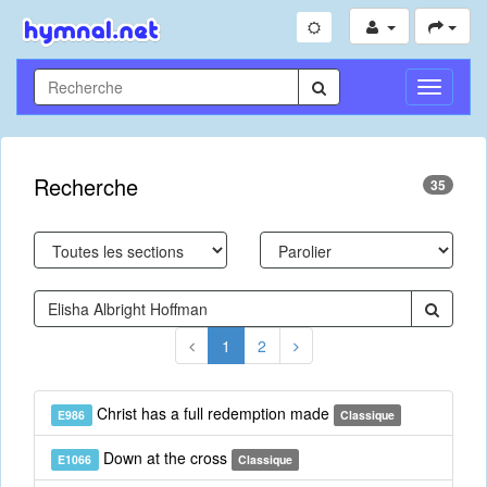
Toggle
Navigati
Recherche
35
1
2
Christ has a full redemption made
E986
Classique
Down at the cross
E1066
Classique