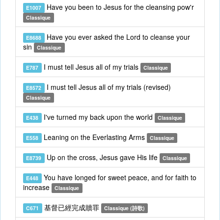
Have you been to Jesus for the cleansing pow'r
E1007
Classique
Have you ever asked the Lord to cleanse your
E8688
sin
Classique
I must tell Jesus all of my trials
E787
Classique
I must tell Jesus all of my trials (revised)
E8572
Classique
I've turned my back upon the world
E438
Classique
Leaning on the Everlasting Arms
E558
Classique
Up on the cross, Jesus gave His life
E8739
Classique
You have longed for sweet peace, and for faith to
E448
increase
Classique
基督已經完成贖罪
C671
Classique (詩歌)