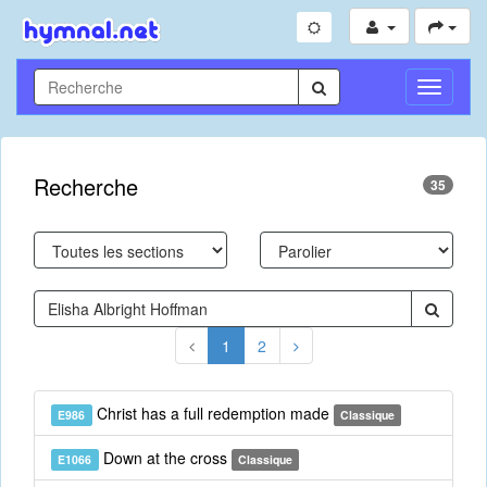
Toggle
Navigati
Recherche
35
1
2
Christ has a full redemption made
E986
Classique
Down at the cross
E1066
Classique