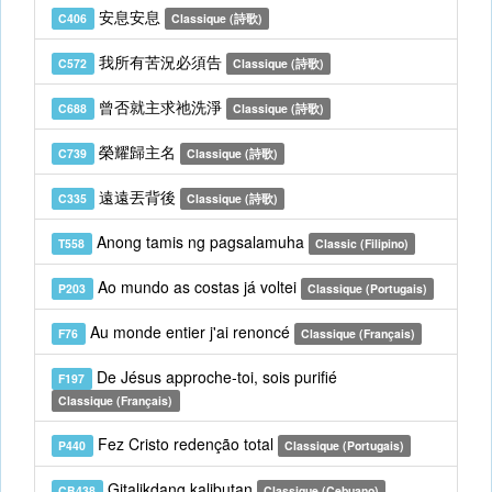
安息安息
C406
Classique (詩歌)
我所有苦況必須告
C572
Classique (詩歌)
曾否就主求祂洗淨
C688
Classique (詩歌)
榮耀歸主名
C739
Classique (詩歌)
遠遠丟背後
C335
Classique (詩歌)
Anong tamis ng pagsalamuha
T558
Classic (Filipino)
Ao mundo as costas já voltei
P203
Classique (Portugais)
Au monde entier j'ai renoncé
F76
Classique (Français)
De Jésus approche-toi, sois purifié
F197
Classique (Français)
Fez Cristo redenção total
P440
Classique (Portugais)
Gitalikdang kalibutan
CB438
Classique (Cebuano)