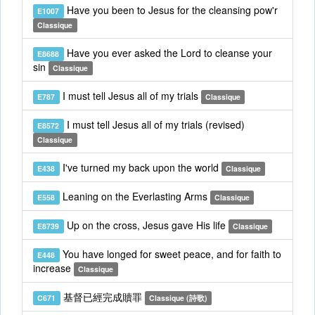
Have you been to Jesus for the cleansing pow'r
E1007
Classique
Have you ever asked the Lord to cleanse your
E8688
sin
Classique
I must tell Jesus all of my trials
E787
Classique
I must tell Jesus all of my trials (revised)
E8572
Classique
I've turned my back upon the world
E438
Classique
Leaning on the Everlasting Arms
E558
Classique
Up on the cross, Jesus gave His life
E8739
Classique
You have longed for sweet peace, and for faith to
E448
increase
Classique
基督已經完成贖罪
C671
Classique (詩歌)