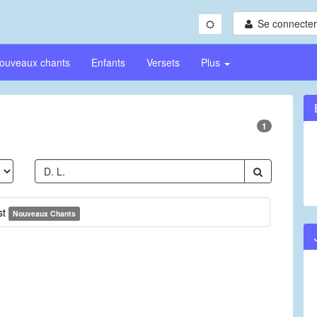
Se connecter/
ouveaux chants
Enfants
Versets
Plus
1
st
Nouveaux Chants