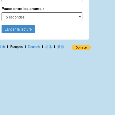
Pause entre les chants :
Lancer la lecture
lish
Français
Deutsch
简体
繁體