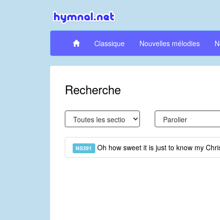
Classique
Nouvelles mélodies
N
Recherche
Oh how sweet it is just to know my Chri
NS391