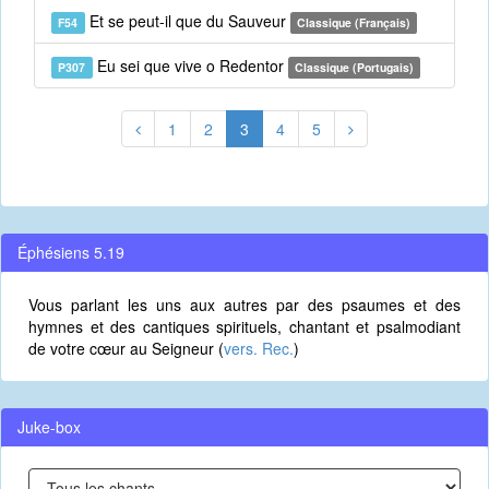
Et se peut-il que du Sauveur
F54
Classique (Français)
Eu sei que vive o Redentor
P307
Classique (Portugais)
1
2
3
4
5
Éphésiens 5.19
Vous parlant les uns aux autres par des psaumes et des
hymnes et des cantiques spirituels, chantant et psalmodiant
de votre cœur au Seigneur (
vers. Rec.
)
Juke-box