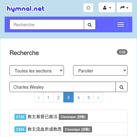
Toggle
Navigati
Recherche
110
1
2
3
4
5
救主基督已復活
C102
Classique (詩歌)
救主流血所成救恩
C234
Classique (詩歌)