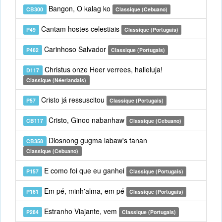
Bangon, O kalag ko
CB300
Classique (Cebuano)
Cantam hostes celestiais
P49
Classique (Portugais)
Carinhoso Salvador
P462
Classique (Portugais)
Christus onze Heer verrees, halleluja!
D117
Classique (Néerlandais)
Cristo já ressuscitou
P57
Classique (Portugais)
Cristo, Ginoo nabanhaw
CB117
Classique (Cebuano)
Diosnong gugma labaw's tanan
CB358
Classique (Cebuano)
E como foi que eu ganhei
P157
Classique (Portugais)
Em pé, minh'alma, em pé
P161
Classique (Portugais)
Estranho Viajante, vem
P284
Classique (Portugais)