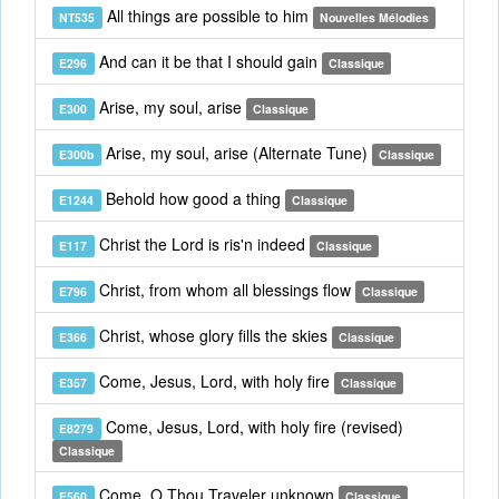
All things are possible to him
NT535
Nouvelles Mélodies
And can it be that I should gain
E296
Classique
Arise, my soul, arise
E300
Classique
Arise, my soul, arise (Alternate Tune)
E300b
Classique
Behold how good a thing
E1244
Classique
Christ the Lord is ris'n indeed
E117
Classique
Christ, from whom all blessings flow
E796
Classique
Christ, whose glory fills the skies
E366
Classique
Come, Jesus, Lord, with holy fire
E357
Classique
Come, Jesus, Lord, with holy fire (revised)
E8279
Classique
Come, O Thou Traveler unknown
E560
Classique