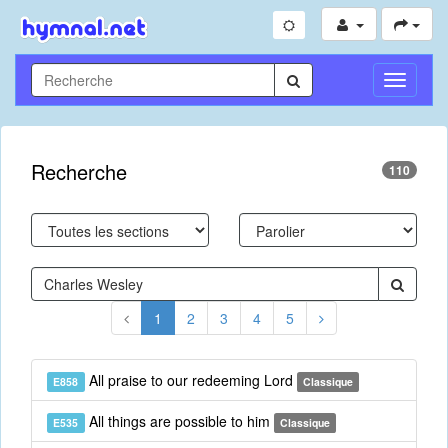
Toggle
Navigati
Recherche
110
1
2
3
4
5
All praise to our redeeming Lord
E858
Classique
All things are possible to him
E535
Classique