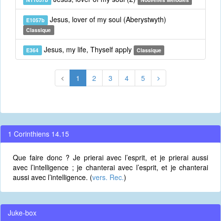
Jesus, lover of my soul (Aberystwyth)
E1057b
Classique
Jesus, my life, Thyself apply
E364
Classique
1
2
3
4
5
1 Corinthiens 14.15
Que faire donc ? Je prierai avec l’esprit, et je prierai aussi
avec l’intelligence ; je chanterai avec l’esprit, et je chanterai
aussi avec l’intelligence. (
vers. Rec.
)
Juke-box