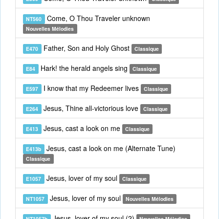
Come, O Thou Traveler unknown
NT560
Nouvelles Mélodies
Father, Son and Holy Ghost
E470
Classique
Hark! the herald angels sing
E84
Classique
I know that my Redeemer lives
E597
Classique
Jesus, Thine all-victorious love
E264
Classique
Jesus, cast a look on me
E413
Classique
Jesus, cast a look on me (Alternate Tune)
E413b
Classique
Jesus, lover of my soul
E1057
Classique
Jesus, lover of my soul
NT1057
Nouvelles Mélodies
Jesus, lover of my soul (2)
NT1057b
Nouvelles Mélodies